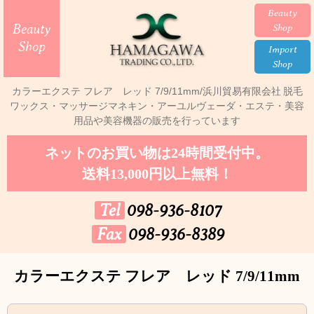
Beauty
Beauty
Shop
Shop
Import
Shop
カラーエクステ フレア レッド 7/9/11mm/浜川貿易有限会社
脱毛
ワックス・マッサージマネキン・アーユルヴェーダ・エステ・美容
用品や美容機器の販売を行っています
ネットのお買い物は24時間受付中。
送料13,000円以上無料！
Tel
098-936-8107
Fax
098-936-8389
カラーエクステ フレア レッド 7/9/11mm