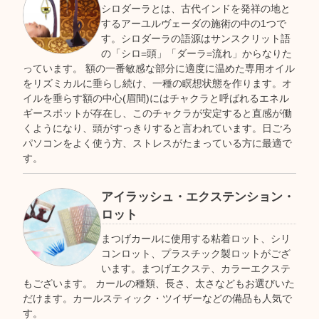
シロダーラとは、古代インドを発祥の地と
するアーユルヴェーダの施術の中の1つで
す。シロダーラの語源はサンスクリット語
の「シロ=頭」「ダーラ=流れ」からなりた
っています。 額の一番敏感な部分に適度に温めた専用オイル
をリズミカルに垂らし続け、一種の瞑想状態を作ります。オ
イルを垂らす額の中心(眉間)にはチャクラと呼ばれるエネル
ギースポットが存在し、このチャクラが安定すると直感が働
くようになり、頭がすっきりすると言われています。日ごろ
パソコンをよく使う方、ストレスがたまっている方に最適で
す。
アイラッシュ・エクステンション・
ロット
まつげカールに使用する粘着ロット、シリ
コンロット、プラスチック製ロットがござ
います。まつげエクステ、カラーエクステ
もございます。 カールの種類、長さ、太さなどもお選びいた
だけます。カールスティック・ツイザーなどの備品も人気で
す。