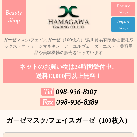
Beauty
Beauty
Shop
Shop
Import
Shop
ガーゼマスク/フェイスガーゼ（100枚入）/浜川貿易有限会社
脱毛ワ
ックス・マッサージマネキン・アーユルヴェーダ・エステ・美容用
品や美容機器の販売を行っています
ネットのお買い物は24時間受付中。
送料13,000円以上無料！
Tel
098-936-8107
Fax
098-936-8389
ガーゼマスク/フェイスガーゼ（100枚入）